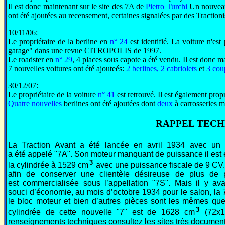
Il est donc maintenant sur le site des 7A de
Pietro Turchi
Un nouveau 
ont été ajoutées au recensement, certaines signalées par des Tractioni
10/11/06
:
Le propriétaire de la berline en
n° 24
est identifié. La voiture n'est
garage" dans une revue CITROPOLIS de 1997.
Le roadster en
n° 29
, 4 places sous capote a été vendu. Il est donc m
7 nouvelles voitures ont été ajouteés:
2 berlines,
2 cabriolets
et
3 cou
30/12/07
:
Le propriétaire de la voiture
n° 41
est retrouvé. Il est également propr
Quatre nouvelles
berlines ont été ajoutées dont
deux
à carrosseries m
RAPPEL TECH
La Traction Avant a été lancée en avril 1934 avec u
a été appelé "7A". Son moteur manquant de puissance il est 
3
la cylindrée à 1529 cm
avec une puissance fiscale de 9 CV.
afin de conserver une clientèle désireuse de plus d
est commercialisée sous l’appellation "7S". Mais il y 
souci d’économie, au mois d’octobre 1934 pour le salon, la 7
le bloc moteur et bien d’autres pièces sont les mêmes que
3
cylindrée de cette nouvelle "7" est de 1628 cm
(72x1
renseignements techniques consultez les sites très docume